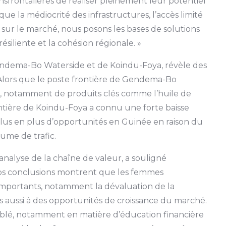
rontalières de réaliser pleinement leur potentiel
que la médiocrité des infrastructures, l’accès limité
sur le marché, nous posons les bases de solutions
siliente et la cohésion régionale. »
endema-Bo Waterside et de Koindu-Foya, révèle des
Alors que le poste frontière de Gendema-Bo
 notamment de produits clés comme l’huile de
ontière de Koindu-Foya a connu une forte baisse
lus en plus d’opportunités en Guinée en raison du
lume de trafic.
analyse de la chaîne de valeur, a souligné
 Nos conclusions montrent que les femmes
importants, notamment la dévaluation de la
is aussi à des opportunités de croissance du marché.
iblé, notamment en matière d’éducation financière