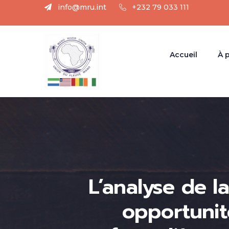
info@mru.int
+232 79 033 111
Accueil
À 
L’analyse de l
opportuni